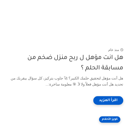
منذ عام
هل انت مؤهل ل ربح منزل ضخم من
مسابقة الحلم ؟
هل أنت مؤهل لتحقيق حلمك الكبير؟ 🚀 جاوب بتركيز، كل سؤال بيقربك من
تحديد هل أنت مؤهل فعلاً ولا لأ. 🎯 معلومة ساخرة:...
كويز الأحلام