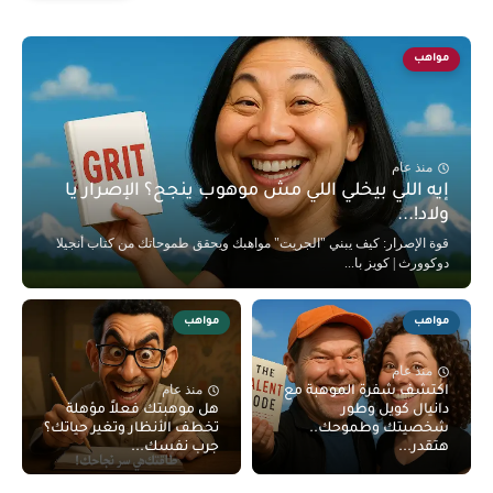
مواهب
منذ عام
إيه اللي بيخلي اللي مش موهوب ينجح؟ الإصرار يا
ولاد!...
قوة الإصرار: كيف يبني "الجريت" مواهبك ويحقق طموحاتك من كتاب أنجيلا
دوكوورث | كويز با...
مواهب
مواهب
منذ عام
منذ عام
اكتشف شفرة الموهبة مع
دانيال كويل وطور
هل موهبتك فعلاً مؤهلة
شخصيتك وطموحك..
تخطف الأنظار وتغير حياتك؟
هتقدر...
جرب نفسك...