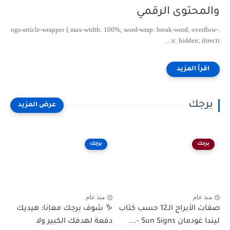
والمحتوى الرقمي
.ogs-article-wrapper { max-width: 100%; word-wrap: break-word; overflow-
x: hidden; directi...
برجك
برجك
برجك
منذ عام
منذ عام
صفات الأبراج الـ12 حسب كتاب
♑ شوف برجك معانا: هيديك
ليندا غودمان Sun Signs -...
دفعة لهدفك الكبير ولا