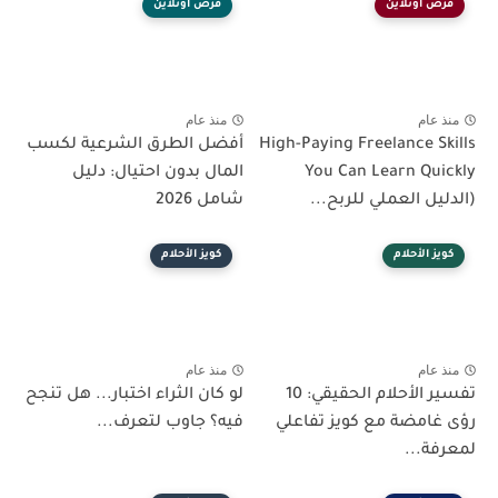
فرص أونلاين
فرص أونلاين
منذ عام
منذ عام
High-Paying Freelance Skills
أفضل الطرق الشرعية لكسب
You Can Learn Quickly
المال بدون احتيال: دليل
(الدليل العملي للربح...
شامل 2026
كويز الأحلام
كويز الأحلام
منذ عام
منذ عام
تفسير الأحلام الحقيقي: 10
لو كان الثراء اختبار... هل تنجح
رؤى غامضة مع كويز تفاعلي
فيه؟ جاوب لتعرف...
لمعرفة...