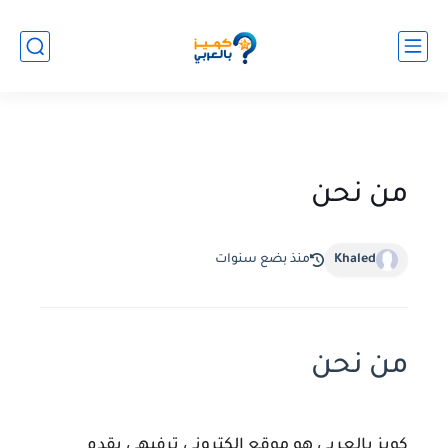
من نحن
Khaled
منذ بضع سنوات
من نحن
كويز بالعربى
هو موقع إلكتروني ترفيهي يقدم