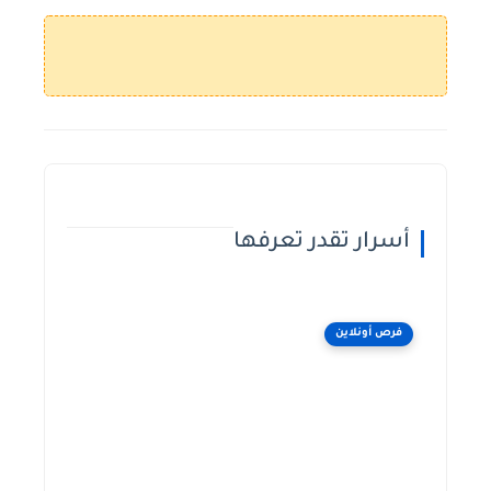
⚠️ كل ال
أسرار تقدر تعرفها
فرص أونلاين