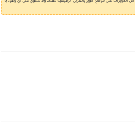
ويزات على موقع "كويز بالعربى" ترفيهية فقط، ولا تحتوي على أي وعود بالفوز أو الجو