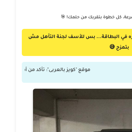
عة، كل خطوة بتقربك من حلمك! 🎯
ره في البطاقة... بس للأسف لجنة التأهل مش
بتمزح 😅
موقع "كويز بالعربى": تأكد من أهليتك خطوة بخطو