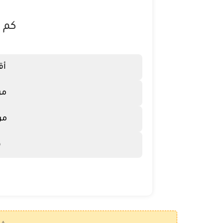
كم ع
أقل
من 18 ل
من 26 لـ
ف