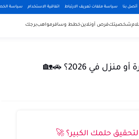
أتصل بنا
سياسة ملفات تعريف الارتباط
اتفاقية الاستخدام
سياسة الخص
لام
شخصيتك
فرص أونلاين
خطط وسافر
مواهب
برجك
ل في 2026؟ 🚗🏡
حقيق حلمك الكبير؟ 🚀