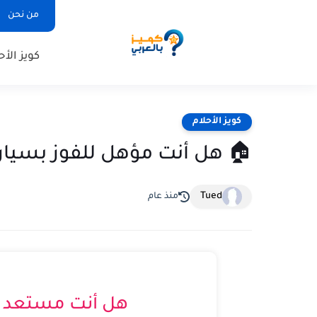
من نحن
كويز الأح
كويز الأحلام
🏠 هل أنت مؤهل للفوز بسيارة أو منز
Tued
منذ عام
هل أنت مستعد لت