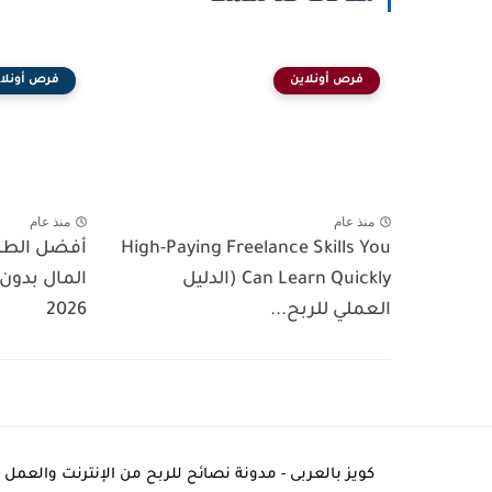
فرص أونلاين
فرص أونلا
منذ عام
منذ عام
High-Paying Freelance Skills You
أفضل الطر
Can Learn Quickly (الدليل
المال بدون 
العملي للربح...
2026
كويز بالعربى - مدونة نصائح للربح من الإنترنت والعمل ا