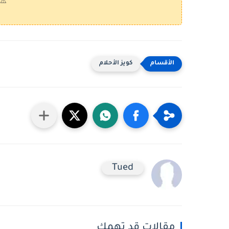
⚠️ كل الك
كويز الأحلام
Tued
مقالات قد تهمك