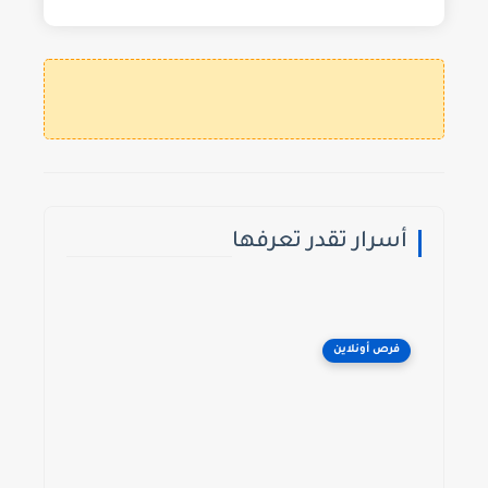
⚠️ كل ال
أسرار تقدر تعرفها
فرص أونلاين