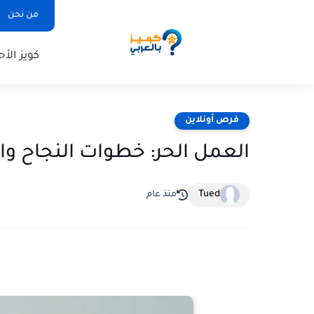
من نحن
كويز الأح
فرص أونلاين
العمل الحر: خطوات النجاح وال
Tued
منذ عام