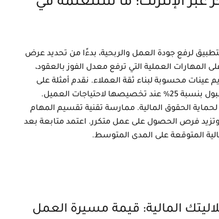
ر عبر الإنترنت: ما ستتعلمه في
بيق لرفع جودة العمل والربحية، بدءًا من تحديد عرض
ى المهارات العملية التي ترفع معدل الفوز بالعقود،
م عينات محسوبة لبناء ثقة العملاء. نقدم أمثلة على
قوالب مقترحات أثبتت فاعليتها وتحسّن معدل القبول بنسبة 25% عند تخصيصها لاحتياجات العميل.
حماية الحقوق المالية. ممارسة تقنية تقسيم المهام
تزيد فرص الحصول على عمل متكرر. اعتمد متابعة بعد
لية المتوقعة على المدى المتوسط.
لاليتك المالية: قيمة مسيرة العمل