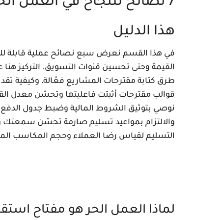
7 نصائح للنجاح في العمل الح
هذا الدليل
في هذا القسم نعرض سبع نصائح عملية قابلة للتط
القيمة وحتى تحسين قنوات التسويق. التركيز هنا عل
طرق كتابة مقترحات المشاريع فعّالة، وكيفية تقدي
نوصي بتوثيق الشروط المالية وضبط جدول الدفع ل
والالتزام بمواعيد تسليم صارمة تحسّن سمعتك و
التسليم لقياس رضا العملاء وحجم المكاسب الما
لماذا العمل الحر هو مفتاح استق