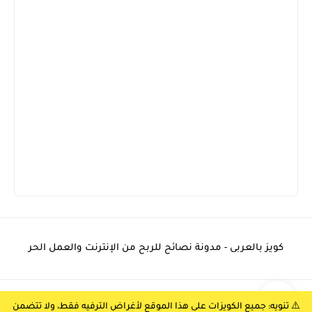
كويز بالعربى - مدونة نصائح للربح من الإنترنت والعمل الحر
جميع الحقوق محفوظة ©
كويز بالعربي
⚠️ تنويه: جميع الكويزات على هذا الموقع لأغراض الترفيه فقط، ولا تتضمن