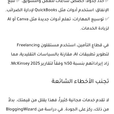
✅ حدد جدولاً: خصص ساعات للعمل والتسويق. ✅ تتبع
الإنفاق: استخدم أدوات مثل QuickBooks لإدارة الضرائب.
✅ توسيع المهارات: تعلم أدوات جديدة مثل Canva أو AI
لزيادة الخدمات.
في قطاع التأمين، استخدم مستقلون Freelancing
لتطوير تطبيقات AI، مقارنة بالسياسات التقليدية، مما
زاد إيراداتهم بنسبة 50% وفقاً لتقارير McKinsey 2025.
تجنب الأخطاء الشائعة
لا تقدم خدمات مجانية كثيراً، فهذا يقلل من قيمتك. بدلاً
من ذلك، ركز على الجودة. في دراسة من BloggingWizard