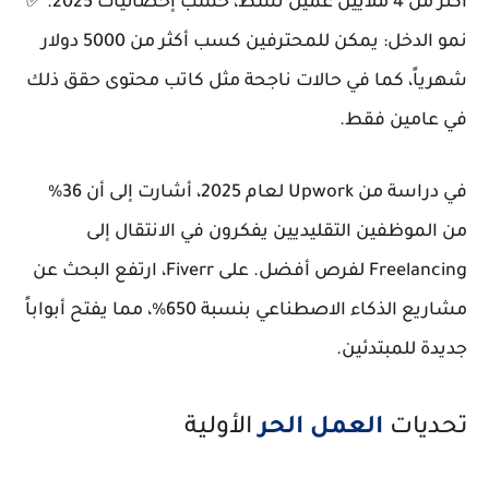
أكثر من 4 ملايين عميل نشط، حسب إحصائيات 2025. ✅
نمو الدخل: يمكن للمحترفين كسب أكثر من 5000 دولار
شهرياً، كما في حالات ناجحة مثل كاتب محتوى حقق ذلك
في عامين فقط.
في دراسة من Upwork لعام 2025، أشارت إلى أن 36%
من الموظفين التقليديين يفكرون في الانتقال إلى
Freelancing لفرص أفضل. على Fiverr، ارتفع البحث عن
مشاريع الذكاء الاصطناعي بنسبة 650%، مما يفتح أبواباً
جديدة للمبتدئين.
تحديات
العمل الحر
الأولية