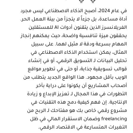
في عام 2024، أصبح الذكاء الاصطناعي ليس مجرد
داة مساعدة، بل جزءاً لا يتجزأ من بيئة العمل الحر.
الفريلانسرز الذين يتقنون أدوات AI للمستقلين
حققون ميزة تنافسية واضحة، حيث يمكنهم إنجاز
لمهام بسرعة ودقة لا مثيل لهما. على سبيل
لمثال، يمكن استخدام الذكاء الاصطناعي في
حليل البيانات لـ التسويق الرقمي، أو في إنشاء
والب تسويقية جذابة، أو حتى في تطوير مواقع
لويب بأقل مجهود. هذا الواقع الجديد يتطلب من
صحاب المشاريع أن يكونوا على دراية بآخر
لتطورات في هذا المجال لـ تعزيز الإبداع و زيادة
لإنتاجية. إن فهم كيفية دمج هذه التقنيات في
شروع رقمي خاص بك هو مفتاحك لـ الربح من
freelancing وضمان الاستقرار المالي في ظل
لتغيرات المتسارعة في الاقتصاد الرقمي.