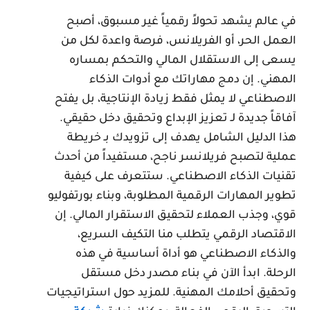
ي عالم يشهد تحولاً رقمياً غير مسبوق، أصبح
لعمل الحر، أو الفريلانس، فرصة واعدة لكل من
سعى إلى الاستقلال المالي والتحكم بمساره
لمهني. إن دمج مهاراتك مع أدوات الذكاء
لاصطناعي لا يمثل فقط زيادة الإنتاجية، بل يفتح
فاقاً جديدة لـ تعزيز الإبداع وتحقيق دخل حقيقي.
ذا الدليل الشامل يهدف إلى تزويدك بـ خريطة
ملية لتصبح فريلانسر ناجح، مستفيداً من أحدث
قنيات الذكاء الاصطناعي. ستتعرف على كيفية
طوير المهارات الرقمية المطلوبة، وبناء بورتفوليو
وي، وجذب العملاء لتحقيق الاستقرار المالي. إن
لاقتصاد الرقمي يتطلب منا التكيف السريع،
الذكاء الاصطناعي هو أداة أساسية في هذه
لرحلة. ابدأ الآن في بناء مصدر دخل مستقل
تحقيق أحلامك المهنية. للمزيد حول استراتيجيات