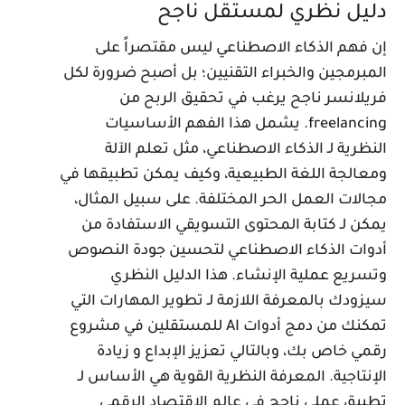
ليل نظري لمستقل ناجح
ن فهم الذكاء الاصطناعي ليس مقتصراً على
لمبرمجين والخبراء التقنيين؛ بل أصبح ضرورة لكل
ريلانسر ناجح يرغب في تحقيق الربح من
freelancing. يشمل هذا الفهم الأساسيات
لنظرية لـ الذكاء الاصطناعي، مثل تعلم الآلة
معالجة اللغة الطبيعية، وكيف يمكن تطبيقها في
جالات العمل الحر المختلفة. على سبيل المثال،
مكن لـ كتابة المحتوى التسويقي الاستفادة من
دوات الذكاء الاصطناعي لتحسين جودة النصوص
تسريع عملية الإنشاء. هذا الدليل النظري
يزودك بالمعرفة اللازمة لـ تطوير المهارات التي
تمكنك من دمج أدوات AI للمستقلين في مشروع
قمي خاص بك، وبالتالي تعزيز الإبداع و زيادة
لإنتاجية. المعرفة النظرية القوية هي الأساس لـ
طبيق عملي ناجح في عالم الاقتصاد الرقمي