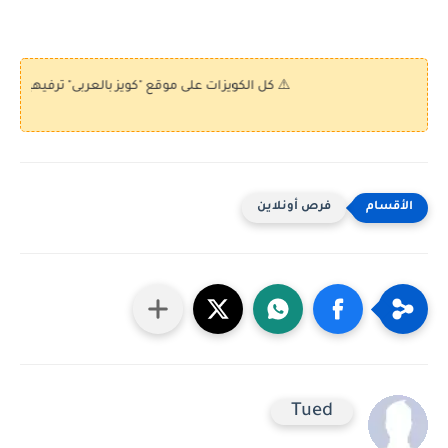
⚠️ كل الكويزات على موقع "كويز بالعربى" ترفيهية فقط، ولا تحتوي
فرص أونلاين
Tued