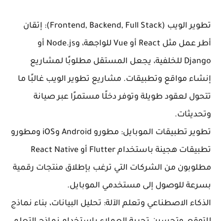
تطوير الويب (Frontend, Backend, Full Stack): إتقان
أطر عمل مثل React أو Vue للواجهة، وNode.js أو
Django للخلفية، يجعل المستقل مطلوبًا لمشاريع
إنشاء مواقع وتطبيقات. مشاريع تطوير الويب غالبًا ما
تتحول لعقود طويلة وتوفر دخلًا مستمرًا عبر صيانة
وتحديثات.
تطوير تطبيقات الموبايل: مطورو Android وiOS ومطورو
تطبيقات هجينة باستخدام Flutter أو React Native
مطلوبون من الشركات التي ترغب بإطلاق منتجات رقمية
بسرعة للوصول إلى مستخدمي الموبايل.
الذكاء الاصطناعي وتعلم الآلة: تحليل البيانات، بناء نماذج