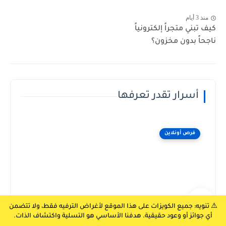
منذ 3 أيام
كيف تبني متجراً إلكترونياً
ناجحاً بدون مخزون؟
أسرار تقدر تعرفها
فرص أونلاين
⚠️ تنويه: جميع الكويزات على هذا الموقع لأغراض الترفيه فقط، ولا تتضمن
أي جوائز أو وعود حقيقية. هدفنا الأساسي هو التسلية واكتشاف الذات.