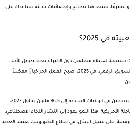
أو محترفًا، ستجد هنا نصائح وإحصائيات حديثة تساعدك على
ته في 2025؟
مستقلة لعملاء مختلفين دون الالتزام بعقد طويل الأمد.
يشمل مجالات مثل التصميم، الكتابة، البرمجة، والتسويق الرقمي. في 2025، أصبح العمل الحر خيارًا مفضلاً
ن.
وفقًا لتقرير Upwork، من المتوقع أن يصل عدد المستقلين في الولايات المتحدة إلى 86.5 مليون بحلول 2027،
الفعل 36% من القوى العاملة الأمريكية. هذا النمو يعود إلى انتشار الذكاء الاصطناعي،
قمية. على سبيل المثال، في قطاع التكنولوجيا، يعتمد العديد