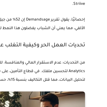
Striive.
الألفي، مما يعني أن الشباب يفضلون هذا النمط للح
تحديات العمل الحر وكيفية التغلب عل
لتحليل البيانات، مما قلل التكاليف بنسبة 15%، حسب تقارير McKinsey.