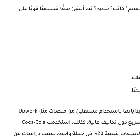
 مصمم؟ كاتب؟ مطور؟ ثم، أنشئ ملفًا شخصيًا قويًا على
اء.
يًا.
في حالة دراسية حقيقية، نجحت شركة Airbnb في بداياتها باستخدام مستقلين من منصات مثل Upwork
لتصميم واجهات الموقع، مما ساعد في نموها السريع دون تكاليف عالية. كذلك، استخدمت Coca-Cola
مستقلين للحملات التسويقية، مما أدى إلى زيادة المبيعات بنسبة 20% في حملة واحدة، حسب دراسات من