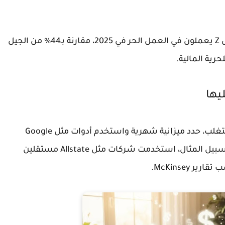
إحصائيًا، يقول تقرير Demandsage إن 52% من جيل Z يعملون في العمل الحر في 2025، مقارنة بـ44% من الجيل
رية المالية.
يها
من التحديات: عدم الاستقرار المالي والمنافسة. للتغلب، حدد ميزانية شهرية واستخدم أدوات مثل Google
Analytics لتحسين ملفك. في قطاع التأمين، على سبيل المثال، استخدمت شركات مثل Allstate مستقلين