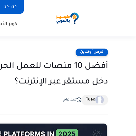
من نحن
كويز الأح
فرص أونلاين
دخل مستقر عبر الإنترنت؟
Tued
منذ عام