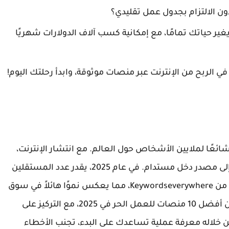
ن الالتزام بجدول عمل تقليدي؟
ير حياتك تمامًا، مع إمكانية كسب آلاف الدولارات شهريًا
شائعًا لملايين الأشخاص حول العالم. مع انتشار الإنترنت،
يمكن لأي شخص يمتلك مهارة معينة أن يحولها إلى مصدر دخل مستدام. في عام 2025، يقدر عدد المستقلين
عالميًا بحوالي 1.57 مليار شخص، حسب إحصائيات من Keywordseverywhere، مما يعكس نموًا هائلاً في سوق
العمل الحر. هذا المقال سيقدم لك دليلاً شاملاً عن أفضل 10 منصات للعمل الحر في 2025، مع التركيز على
 خلاله معرفة عملية تساعدك على البدء، تجنب الأخطاء