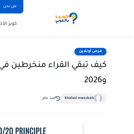
من نحن
كويز الأح
فرص أونلاين
و2026
khaled messbah
منذ عام