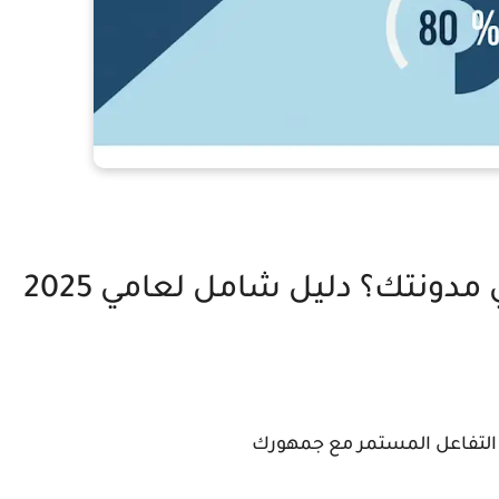
كيف تبقي القراء منخرطين في مدونتك؟ دليل شامل لعامي 2025
 التفاعل المستمر مع جمهورك