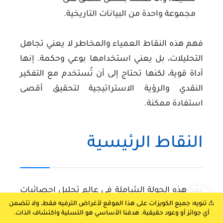
مجموعة واحدة من البيانات التاريخية.
فهم هذه النقاط العمياء والمخاطر لا يعني تجاهل
التحليلات، بل يعني استخدامها بوعي وحكمة. إنها
أداة قوية، لكنها تحتاج إلى أن تُستخدم مع التفكير
النقدي والرؤية الاستراتيجية لتحقيق أقصى
استفادة ممكنة.
النقاط الرئيسية
بعد هذه الجولة الشاملة في عالم تحليل إحصائيات
⚠️ تنويه: جميع الكويزات على هذا الموقع لأغراض الترفيه فقط، ولا تتضمن
يوتيوب، حان الوقت لتلخيص أهم النقاط التي
أي جوائز أو وعود حقيقية. هدفنا الأساسي هو التسلية واكتشاف الذات.
ستساعدك على اتخاذ قرارات تجارية ذكية لقناتك: