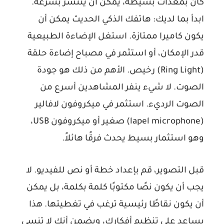
كان بمعدات بسيطة، يمكن أن ينتشر بسرعة.
ابدأ بما لديك: هاتفك الذكي الحديث يمكن أن
يكون كاميرا ممتازة. استغل الإضاءة الطبيعية
قدر الإمكان، أو استثمر في مصباح إضاءة حلقة
(Ring Light) رخيص. الأهم من ذلك هو جودة
الصوت. لا شيء ينفر المشاهدين أسرع من
الصوت الرديء. استثمر في ميكروفون لافالير
(lapel microphone) صغير أو ميكروفون USB،
وهو استثمار بسيط يحدث فرقًا هائلاً.
قبل التصوير، قم بإعداد خطة أو نص للفيديو. لا
يجب أن يكون نصًا مكتوبًا كلمة بكلمة، بل يمكن
أن يكون نقاطًا رئيسية ترغب في تغطيتها. هذا
يساعد على تنظيم أفكارك، ويضمن أنك لا تنسى