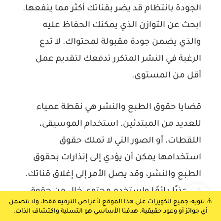
الجودة بانتظام قد يضر بقناتك أكثر مما ينفعها.
ابحث عن التوازن الذي يمكنك الحفاظ عليه
والذي يضمن جودة مقبولة لمحتواك. لا تدع
الرغبة في النشر المتكرر تدفعك لتقديم عمل
أقل من المستوى.
قضايا حقوق الطبع والنشر هي نقطة عمياء
للعديد من المبتدئين. استخدام الموسيقى،
اللقطات، أو الصور التي لا تملك حقوق
استخدامها يمكن أن يؤدي إلى إنذارات بحقوق
الطبع والنشر، وقد يصل الأمر إلى إغلاق قناتك.
كن حذرًا دائمًا واستخدم محتوى خالٍ من حقوق
⚠️ تنويه: جميع الكويزات على هذا الموقع لأغراض الترفيه فقط، ولا تتضمن
الملكية أو قم بترخيص ما تحتاجه بشكل صحيح.
أي جوائز أو وعود حقيقية. هدفنا الأساسي هو التسلية واكتشاف الذات.