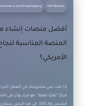
-commerce and Dropshipping
USA Market
أفضل منصات إنشاء متجر
المنصة المناسبة لنجا
الأمريكي؟
إذا كنت تبني مشروعك في
العمل الحر
دا
قرارًا “تقنيًا فقط”. هو قرار يؤثر على ا
الشحن، والـ SEO. في هذا ا