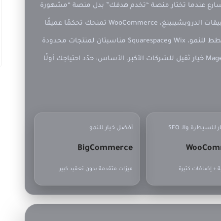
ا يتسارع عندما تختار منصة “تخدم هدفك” بدل منصة “مشهورة
فقط”. Shopify ممتازة للسرعة والبساطة وتطبيقات الدروبشيبينغ، WooCommerce تمنحك تحكمًا عميقًا
وSEO قويًا، BigCommerce قوي للمتاجر التي تخطط للنمو، Wix وSquarespace مناسبتان لمنتجات محدودة
ومظهر بصري جميل، وMagento/Adobe Commerce خيار ثقيل للشركات الأكبر. الأساس: حدّد احتياجك أولًا
للسيطرة والـ SEO
أفضل خيار للنمو
BigCommerce
WooCom
ة + إضافات كثيرة
ميزات متقدمة بدون تعقيد كبير