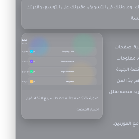
، ومرونتك في التسويق، وقدرتك على التوسع، وقدرتك
لسة.
مخطط قرار المنصة
اختر بناءً على هدفك لا على الضجيج
لية: صفحات
Shopify / Wix
هل تريد إطلاق سريع بدون تقنية؟
، معلومات
WooCommerce
هل تريد تحكم + SEO عميق؟
صة الجيدة
BigCommerce
هل تتوقع نمو وميزات B2B؟
 جدًا لمن
هل أنت شركة كبيرة ومعك فريق؟
Magento
يد منصة تقلل
صورة SVG مدمجة: مخطط سريع لاتخاذ قرار
اختيار المنصة.
مع الموردين،