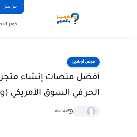
من نحن
كويز الأح
فرص أونلاين
أفضل منصات إنشاء متجر إل
الحر في السوق الأمريكي (E-commerce and Dropshipping)
Tued
منذ عام