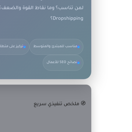
لمن تناسب؟ وما نقاط القوة والضعف؟
Dropshipping
؟
مناسب للمبتدئ والمتوسط
تركيز على متطلبات USA (دفع/
نصائح SEO للأعمال
🧭 ملخص تنفيذي سريع