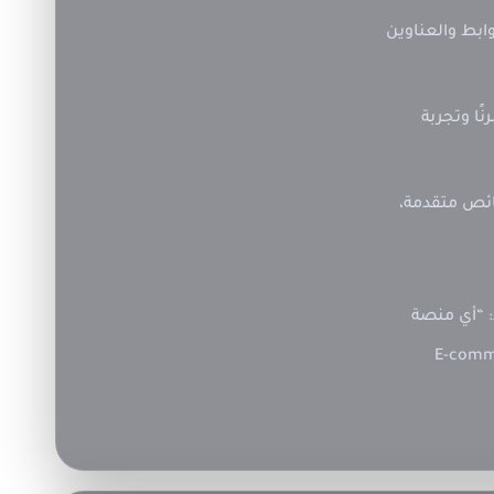
وابط والعناوين
نًا وتجربة
صائص متقدمة،
: “أي منصة
E-commer