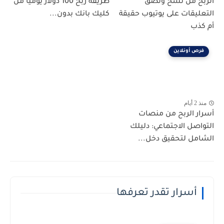
الربح من نسخ ولصق
طريقة ربح 100 دولار يومياً من
التعليقات على يوتيوب حقيقة
كليك بانك بدون...
أم كذب
فرص أونلاين
منذ 2 أيام
أسرار الربح من منصات
التواصل الاجتماعي: دليلك
الشامل لتحقيق دخل...
أسرار تقدر تعرفها