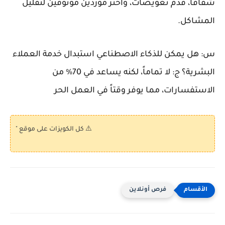
شفافاً، قدم تعويضات، واختر موردين موثوقين لتقليل
المشاكل.
س: هل يمكن للذكاء الاصطناعي استبدال خدمة العملاء
البشرية؟
ج: لا تماماً، لكنه يساعد في 70% من
الاستفسارات، مما يوفر وقتاً في العمل الحر
⚠️ كل الكويزات على موقع "كويز بالعربى" ت
فرص أونلاين