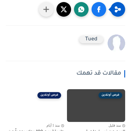
Tued
مقالات قد تهمك
فرص أونلاين
فرص أونلاين
منذ قليل
منذ 1 أيام