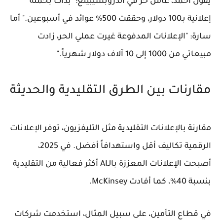
يقول أحمد، عامل حر في الدروبشيبينغ: "بدأت بحملة
إعلانية بـ100 دولار، وحققت 500% عوائد في أسبوعين." أما
سارة: "الإعلانات المدفوعة غيرت عملي الحر، زادت
مبيعاتي من 1000 إلى 10 آلاف دولار شهرياً."
مقارنات بين الطرق التقليدية والحديثة
مقارنة بالإعلانات التقليدية مثل التليفزيون، توفر الإعلانات
الرقمية تكاليف أقل واستهدافاً أفضل. في 2025،
أصبحت الإعلانات المعززة بالـAI أكثر فعالية من التقليدية
بنسبة 40%، كما أفادت McKinsey.
في قطاع التأمين، على سبيل المثال، استخدمت شركات