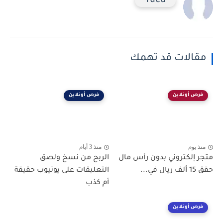
Tued
مقالات قد تهمك
فرص أونلاين
فرص أونلاين
منذ يوم
منذ 3 أيام
متجر إلكتروني بدون رأس مال
الربح من نسخ ولصق
حقق 15 ألف ريال في...
التعليقات على يوتيوب حقيقة
أم كذب
فرص أونلاين