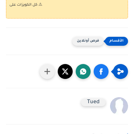
⚠️ كل الكويزات على موقع "كويز بالع
فرص أونلاين
Tued