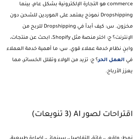
commerce هو التجارة الإلكترونية بشكل عام، بينما
Dropshipping نموذج يعتمد على الموردين للشحن دون
مخزون.
س: كيف أبدأ في Dropshipping للربح من
الإنترنت؟
ج: اختر منصة مثل Shopify، ابحث عن منتجات،
وابنِ نظام خدمة عملاء قوي.
س: ما أهمية خدمة العملاء
في
العمل الحر
؟
ج: تزيد من الولاء وتقلل الخسائر، مما
يعزز الأرباح.
اقتراحات لصور AI (3 تنويعات)
نمط: واقعي، فائق التفاصيل، سينمائي، إضاءة طبيعية،