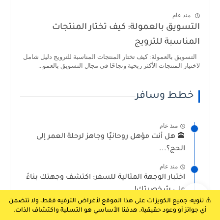
منذ عام
التسويق بالعمولة: كيف تختار المنتجات
المناسبة للترويج
التسويق بالعمولة: كيف تختار المنتجات المناسبة للترويج دليل شامل
لاختيار المنتجات الأكثر ربحية ونجاحًا في مجال التسويق بالعمو...
خطط وسافر
منذ عام
🕋 هل أنت مؤهل روحانيًا وجاهز لرحلة العمر إلى
الحج؟...
منذ عام
اختبار الوجهة المثالية للسفر: اكتشف وجهتك بناءً
على شخصيتك!
⚠️ تنويه: جميع الكويزات على هذا الموقع لأغراض الترفيه فقط، ولا تتضمن
منذ عام
أي جوائز أو وعود حقيقية. هدفنا الأساسي هو التسلية واكتشاف الذات.
اين اسافر حسب شخصيتي؟ اكتشف وجهتك