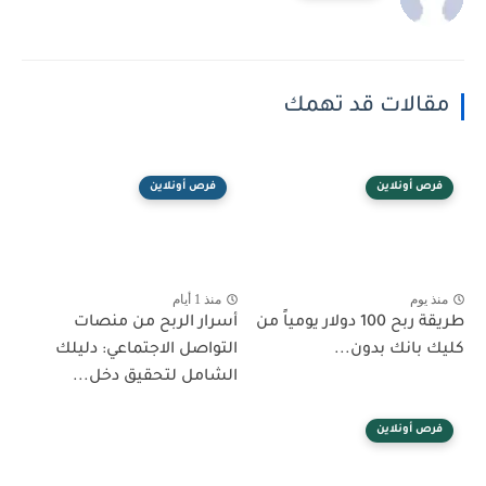
مقالات قد تهمك
فرص أونلاين
فرص أونلاين
منذ يوم
منذ 1 أيام
طريقة ربح 100 دولار يومياً من
أسرار الربح من منصات
كليك بانك بدون...
التواصل الاجتماعي: دليلك
الشامل لتحقيق دخل...
فرص أونلاين