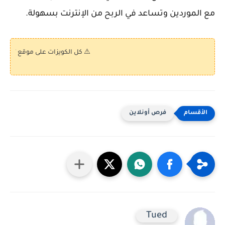
مع الموردين وتساعد في الربح من الإنترنت بسهولة.
⚠️ كل الكويزات على موقع "كويز بالعربى" تر
فرص أونلاين
Tued