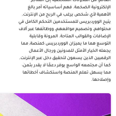
لعالم، من المدونات الشخصية إلى المتاجر
لإلكترونية الضخمة. فهم أساسياته أمر بالغ
لأهمية لأي شخص يرغب في الربح من الإنترنت.
تيح الووردبريس للمستخدمين التحكم الكامل في
حتواهم، وتصميم مواقعهم، ووظائفها عبر آلاف
لإضافات والقوالب المتاحة. المرونة وقابلية
لتوسع هما ما يميزان الووردبريس كمنصة، مما
جعله الخيار الأمثل للمدونين ورجال الأعمال
لرقميين الذين يسعون لتحقيق دخل عبر الإنترنت.
ما أن مجتمعه الواسع يوفر دعمًا لا يقدر بثمن،
ما يسهل تعلم المنصة واستكشاف أخطائها
إصلاحها.