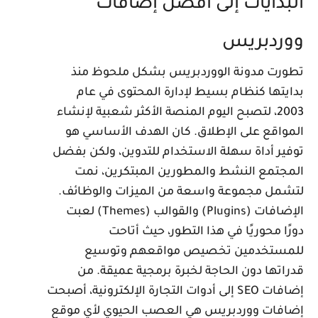
لبدايات إلى أفضل إضافات
وردبريس
طورت مدونة الووردبريس بشكل ملحوظ منذ
دايتها كنظام بسيط لإدارة المحتوى في عام
2003، لتصبح اليوم المنصة الأكثر شعبية لإنشاء
لمواقع على الإطلاق. كان الهدف الأساسي هو
وفير أداة سهلة الاستخدام للتدوين، ولكن بفضل
لمجتمع النشط والمطورين المبتكرين، نمت
تشمل مجموعة واسعة من الميزات والوظائف.
الإضافات (Plugins) والقوالب (Themes) لعبت
ورًا محوريًا في هذا التطور، حيث أتاحت
لمستخدمين تخصيص مواقعهم وتوسيع
دراتها دون الحاجة لخبرة برمجية عميقة. من
إضافات SEO إلى أدوات التجارة الإلكترونية، أصبحت
ضافات ووردبريس هي العصب الحيوي لأي موقع