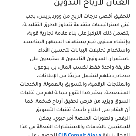
لعنان لأرباح التدوين
تحقيق أقصى درجات الربح من ووردبريس، يجب
بني استراتيجيات متقدمة تتجاوز الطرق التقليدية.
تضمن ذلك التركيز على بناء علامة تجارية قوية،
إنشاء محتوى قيم يستهدف الجمهور المناسب،
استخدام تحليلات البيانات لتحسين الأداء
استمرار. المدونون الناجحون لا يعتمدون على
ريقة واحدة فقط لكسب المال، بل ينوعون
صادر دخلهم لتشمل مزيجًا من الإعلانات،
المنتجات الرقمية، والتسويق بالعمولة، والخدمات
لمخصصة. يعتبر هذا التنوع حماية لهم من تقلبات
لسوق ويزيد من فرص تحقيق أرباح ضخمة. كما
ن البقاء على اطلاع بأحدث تقنيات التسويق
لرقمي وتطورات المنصة أمر حيوي. يمكن
لمهتمين بالخدمات والاستشارات الفعالة في هذا
لمجال زيارة
مدونة CLB Consult
للحصول على