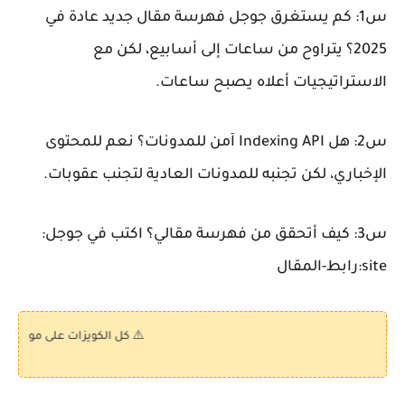
س1: كم يستغرق جوجل فهرسة مقال جديد عادة في
2025؟
يتراوح من ساعات إلى أسابيع، لكن مع
الاستراتيجيات أعلاه يصبح ساعات.
س2: هل Indexing API آمن للمدونات؟
نعم للمحتوى
الإخباري، لكن تجنبه للمدونات العادية لتجنب عقوبات.
س3: كيف أتحقق من فهرسة مقالي؟
اكتب في جوجل:
site:رابط-المقال
⚠️ كل الكويزات على موقع "كويز بالعرب