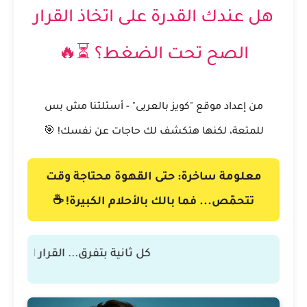
هل عندك القدرة على اتخاذ القرار
الصح تحت الضغط؟ ⏳🔥
من إعداد موقع "كويز بالعربى" - أسئلتنا مش بس
للمتعة، لكنها هتكشف لك حاجات عن نفسك! 🎯
معلومة ساخرة: حتى القهوة محتاجة وقت
تتحمّص... فما بالك بالأحلام الكبيرة! ☕
كل ثانية بتفرق... القرار الصح مم