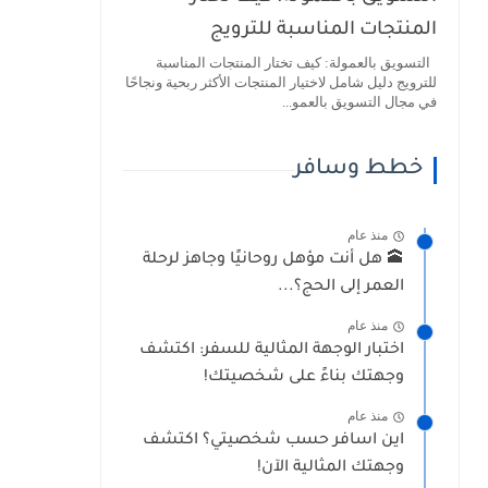
المنتجات المناسبة للترويج
التسويق بالعمولة: كيف تختار المنتجات المناسبة
للترويج دليل شامل لاختيار المنتجات الأكثر ربحية ونجاحًا
في مجال التسويق بالعمو...
خطط وسافر
نزل كبير؟ اختبر نفسك مع كويز بالعربي 🏠✨
منذ عام
🕋 هل أنت مؤهل روحانيًا وجاهز لرحلة
العمر إلى الحج؟...
منذ عام
اختبار الوجهة المثالية للسفر: اكتشف
وجهتك بناءً على شخصيتك!
منذ عام
اين اسافر حسب شخصيتي؟ اكتشف
وجهتك المثالية الآن!