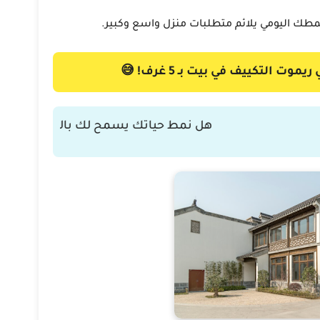
طك اليومي يلائم متطلبات منزل واسع وكبير.
 التكييف في بيت بـ 5 غرف! 😅
هل نمط حياتك يسمح لك بالعيش براحة في م