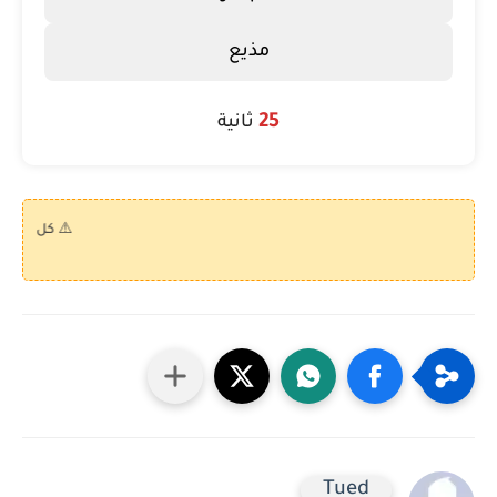
مذيع
25
ثانية
⚠️ كل الكويزات
Tued