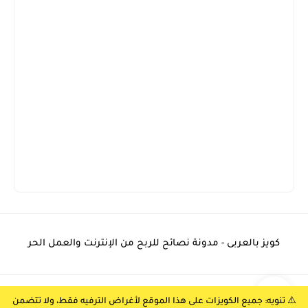
كويز بالعربى - مدونة نصائح للربح من الإنترنت والعمل الحر
جميع الحقوق محفوظة ©
كويز بالعربي
⚠️ تنويه: جميع الكويزات على هذا الموقع لأغراض الترفيه فقط، ولا تتضمن