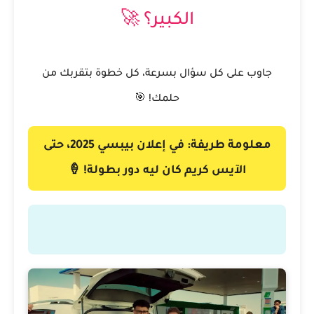
الكبير؟ 🚀
جاوب على كل سؤال بسرعة، كل خطوة بتقربك من
حلمك! 🎯
معلومة طريفة: في إعلان بيبسي 2025، حتى
الآيس كريم كان ليه دور بطولة! 🍦
مسابقة ال