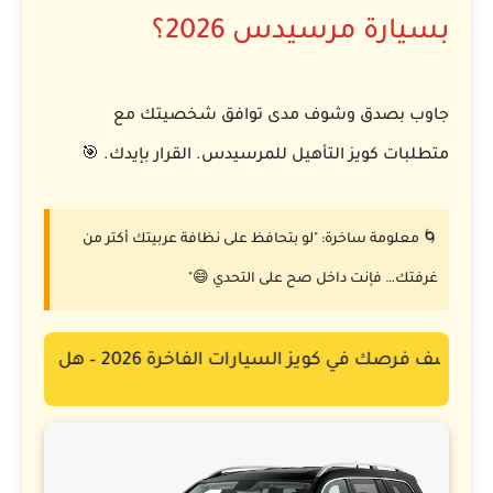
بسيارة مرسيدس 2026؟
جاوب بصدق وشوف مدى توافق شخصيتك مع
متطلبات كويز التأهيل للمرسيدس. القرار بإيدك. 🎯
🌀 معلومة ساخرة:
"لو بتحافظ على نظافة عربيتك أكتر من
غرفتك… فإنت داخل صح على التحدي 😄"
اكتشف فرصك في كويز السيارات الفاخرة 2026 – هل تمتلك ما يكفي لتكون مؤهلًا؟ 🚘 اختبر قدراتك الآن!